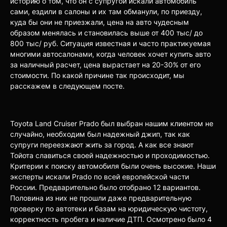
историю о том, что он с супругой искали автомобиль
сами, ездили в салоны и их там обманули, по приезду,
куда бы они не приезжали, цена на авто чудесным
образом менялась и становилась выше от 400 тыс/ до
800 тыс/ руб. Ситуация известная и часто практикуемая
многими автосалонами, когда человек хочет купить авто
за наличный расчет, цена вырастает на 20-30% от его
стоимости. По какой причине так происходит, мы
расскажем в следующем посте.
Toyota Land Cruiser Prado был выбран нашим клиентом не
случайно, необходим был надежный джип, так как
супруги переезжают жить за город. А как все знают
Тойота славиться своей надежностью и проходимостью.
Критерии к поиску автомобиля были очень высокие. Наши
эксперты искали Prado по всей европейской части
России. Предварительно было отобрано 12 вариантов.
Половина из них не прошли даже предварительную
проверку по автотеки и базам на юридическую чистоту,
корректность пробега и наличие ДТП. Осмотрено было 4