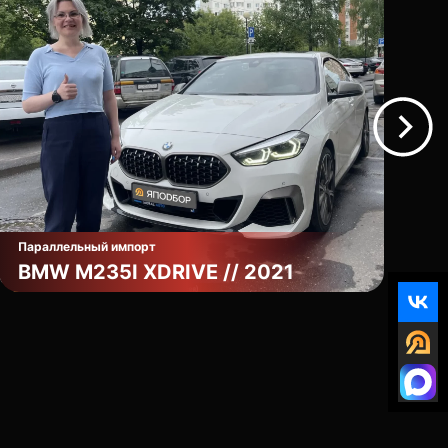
Параллельный импорт
По
BMW М235I XDRIVE // 2021
M