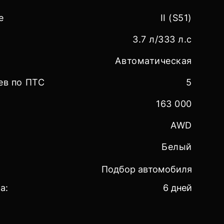
е
II (S51)
ь
3.7 л/333 л.с
Автоматическая
ев по ПТС
5
163 000
AWD
Белый
Подбор автомобиля
а:
6 дней