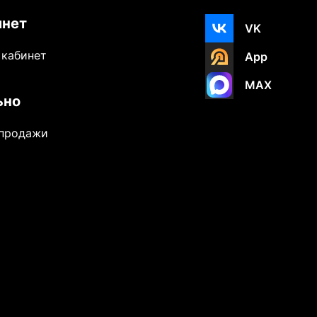
инет
VK
 кабинет
App
MAX
ьно
-продажи