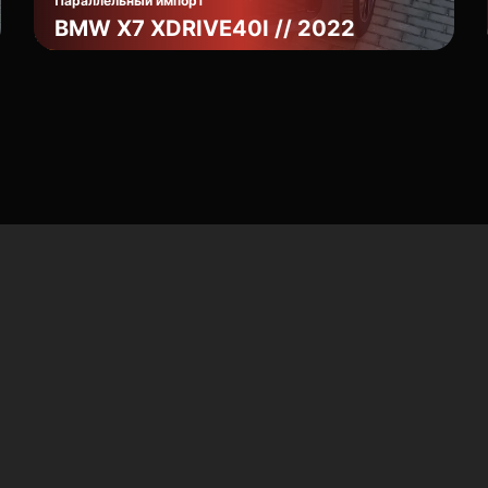
Параллельный импорт
BMW X7 XDRIVE40I // 2022