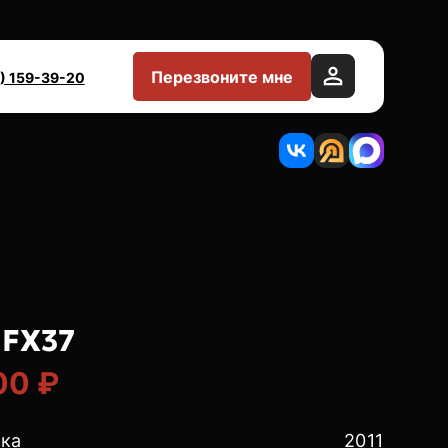
Перезвоните мне
) 159-39-20
 FX37
00 ₽
ска
2011