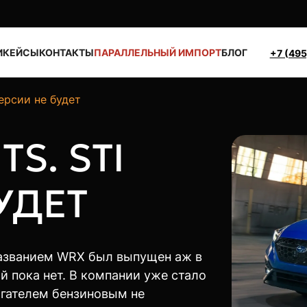
И
КЕЙСЫ
КОНТАКТЫ
ПАРАЛЛЕЛЬНЫЙ ИМПОРТ
БЛОГ
+7 (495
версии не будет
S. STI
УДЕТ
названием WRX был выпущен аж в
ой пока нет. В компании уже стало
игателем бензиновым не