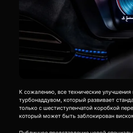
К сожалению, все технические улучшения 
турбонаддувом, который развивает станд
только с шестиступенчатой коробкой пе
который может быть заблокирован виско
Публичное представление новой специальн