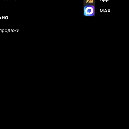
MAX
ьно
-продажи