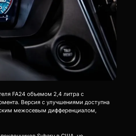
теля FA24 объемом 2,4 литра с
омента. Версия с улучшениями доступна
еским межосевым дифференциалом,
поклонников Subaru в США, но