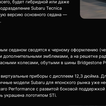
сего, будет гибридной или даже
подразделение Subaru Tecnica
ьную версию основного седана —
.
ным седаном сводятся к черному оформлению (че
 и дополнительными эмблемами, а на решетке ра
асными колесами, обутыми в шины Bridgestone P
 виртуальные приборы с дисплеем 12,3 дюйма. Д
ичные модели Subaru для японского рынка уже нес
ecaro Performance с развитой боковой поддержко
рь украшена логотипом STi.