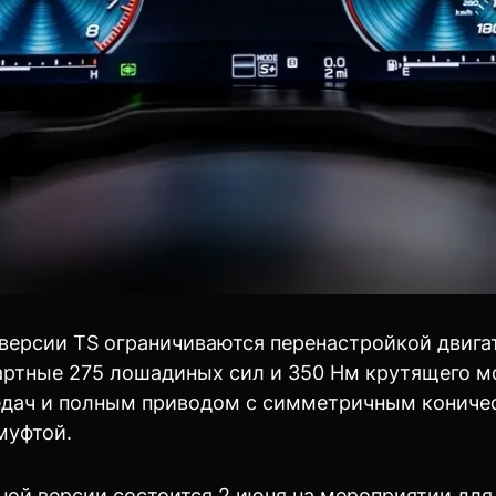
версии TS ограничиваются перенастройкой двига
артные 275 лошадиных сил и 350 Нм крутящего м
редач и полным приводом с симметричным конич
муфтой.
ой версии состоится 2 июня на мероприятии для 