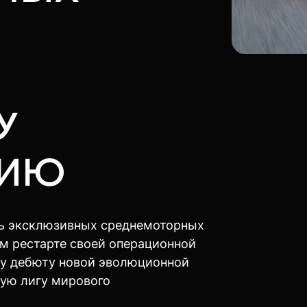
У
НИЮ
ь эксклюзивных среднемоторных
м рестарте своей операционной
му дебюту новой эволюционной
шую лигу мирового