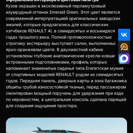
Кузов окрашен в эксклюзивный перламутровый
изумрудный оттенок Emerald Green. Этот цвет является
современной интерпретацией оригинальных заводских
эмалей, которые предлагались для классических
хэтчбеков RENAULT 4L в семидесятых и восьмидесятых
годах прошлого века. Полной противоположностью
строгому экстерьеру выступает салон, выполненный в
ярко-оранжевом цвете. В двухместной кабине
установлены глубокие анатомические кресла-ковши со
встроенными подголовниками, профиль которых
напоминает знаменитые сиденья типа Египетская мумия
от спортивных моделей RENAULT родом из семидесятых
годов. Передняя панель, дверные карты и зона багажника
обшиты грубой износостойкой тканью, перед пассажиром
смонтирован мощный поручень для удержания при езде
по неровностям, а центральная консоль сделана парящей
для создания ощущения простора.