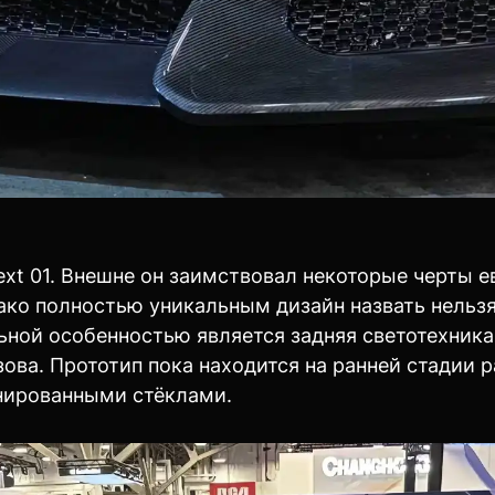
xt 01. Внешне он заимствовал некоторые черты е
нако полностью уникальным дизайн назвать нельз
ьной особенностью является задняя светотехника
зова. Прототип пока находится на ранней стадии 
онированными стёклами.