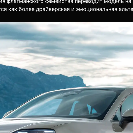
я флагманского семейства переводит модель на
тся как более драйверская и эмоциональная альт