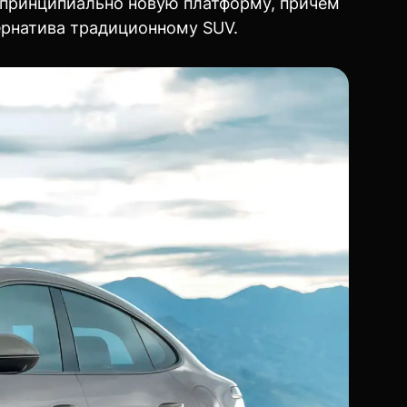
 принципиально новую платформу, причем
ернатива традиционному SUV.