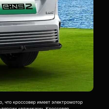
но, что кроссовер имеет электромотор
п-версии «единички». Кроссовер