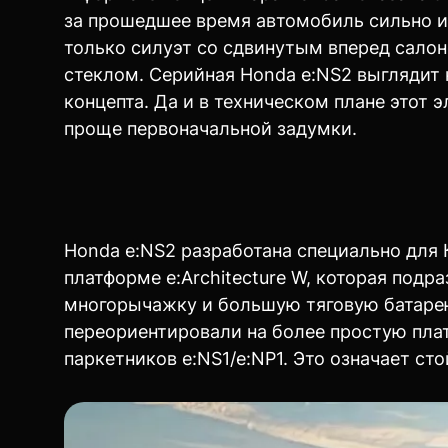
за прошедшее время автомобиль сильно 
только силуэт со сдвинутым вперед сало
стеклом. Серийная Honda e:NS2 выглядит 
концепта. Да и в техническом плане этот
проще первоначальной задумки.
Honda e:NS2 разработана специально для К
платформе e:Architecture W, которая под
многорычажку и большую тяговую батарею.
переориентировали на более простую плат
паркетников e:NS1/e:NP1. Это означает ст