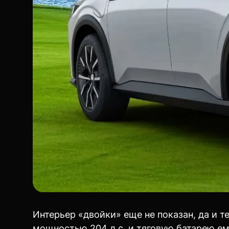
Интерьер «двойки» еще не показан, да и 
мощностью 204 л.с. и тяговую батарею ем