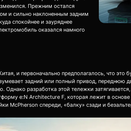
изменился. Прежним остался
ном и сильно наклоненным задним
куда спокойнее и зауряднее
 электромобиль оказался намного
итая, и первоначально предполагалось, что это 
разумевает задний или полный привод, переднюю
 Однако разработка этой тележки затягивается, 
форму e:N Architecture F, которая лежит в основ
ойки McPherson спереди, «балку» сзади и безальт