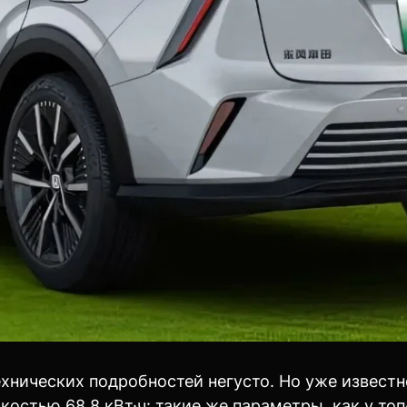
технических подробностей негусто. Но уже извест
костью 68,8 кВт·ч: такие же параметры, как у то