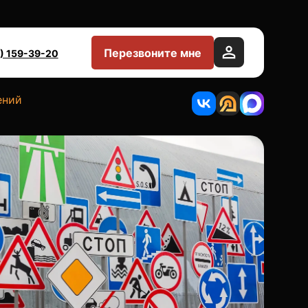
Перезвоните мне
) 159-39-20
ений