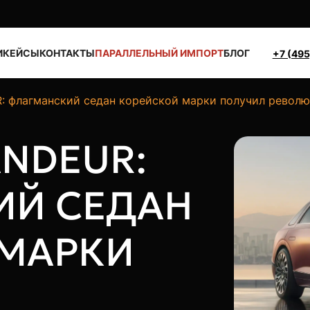
И
КЕЙСЫ
КОНТАКТЫ
ПАРАЛЛЕЛЬНЫЙ ИМПОРТ
БЛОГ
+7 (495
флагманский седан корейской марки получил революц
ANDEUR:
ИЙ СЕДАН
 МАРКИ