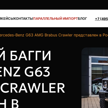
И
КЕЙСЫ
КОНТАКТЫ
ПАРАЛЛЕЛЬНЫЙ ИМПОРТ
БЛОГ
+7 (495
ercedes-Benz G63 AMG Brabus Crawler представлен в Р
 БАГГИ
ENZ G63
 CRAWLER
Н В