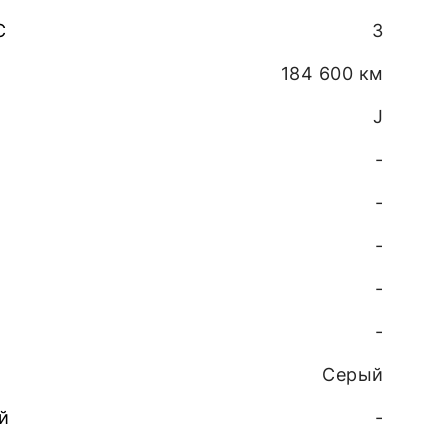
С
3
184 600 км
J
-
-
-
-
-
Серый
й
-