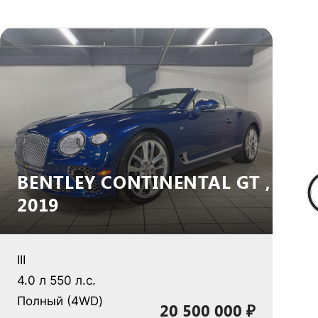
BENTLEY CONTINENTAL GT ,
2019
III
II
4.0 л 550 л.с.
Полный (4WD)
4
20 500 000 ₽