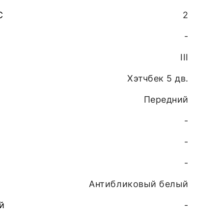
С
2
-
III
Хэтчбек 5 дв.
Передний
-
-
-
Антибликовый белый
й
-