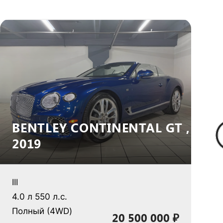
BENTLEY CONTINENTAL GT ,
2019
III
II
4.0 л 550 л.с.
Полный (4WD)
4
20 500 000 ₽